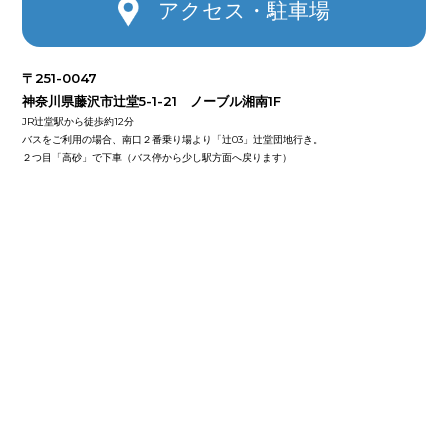
アクセス・駐車場
〒251-0047
神奈川県藤沢市辻堂5-1-21 ノーブル湘南1F
JR辻堂駅から徒歩約12分
バスをご利用の場合、南口２番乗り場より「辻03」辻堂団地行き。
２つ目「高砂」で下車（バス停から少し駅方面へ戻ります）