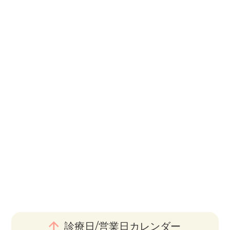
診療日/営業日カレンダー
©湘南太田鍼灸院 All Rights Reserved.