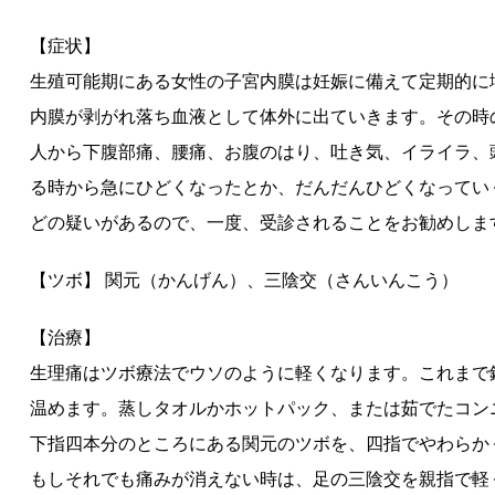
【症状】
生殖可能期にある女性の子宮内膜は妊娠に備えて定期的に
内膜が剥がれ落ち血液として体外に出ていきます。その時
人から下腹部痛、腰痛、お腹のはり、吐き気、イライラ、
る時から急にひどくなったとか、だんだんひどくなってい
どの疑いがあるので、一度、受診されることをお勧めしま
【ツボ】 関元（かんげん）、三陰交（さんいんこう）
【治療】
生理痛はツボ療法でウソのように軽くなります。これまで
温めます。蒸しタオルかホットパック、または茹でたコン
下指四本分のところにある関元のツボを、四指でやわらか
もしそれでも痛みが消えない時は、足の三陰交を親指で軽