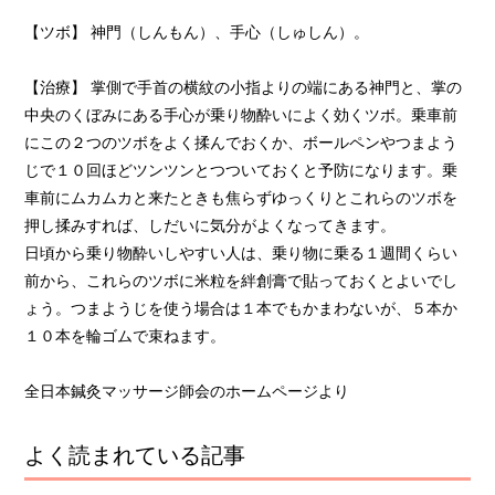
【ツボ】 神門（しんもん）、手心（しゅしん）。
【治療】 掌側で手首の横紋の小指よりの端にある神門と、掌の
中央のくぼみにある手心が乗り物酔いによく効くツボ。乗車前
にこの２つのツボをよく揉んでおくか、ボールペンやつまよう
じで１０回ほどツンツンとつついておくと予防になります。乗
車前にムカムカと来たときも焦らずゆっくりとこれらのツボを
押し揉みすれば、しだいに気分がよくなってきます。
日頃から乗り物酔いしやすい人は、乗り物に乗る１週間くらい
前から、これらのツボに米粒を絆創膏で貼っておくとよいでし
ょう。つまようじを使う場合は１本でもかまわないが、５本か
１０本を輪ゴムで束ねます。
全日本鍼灸マッサージ師会のホームページより
よく読まれている記事