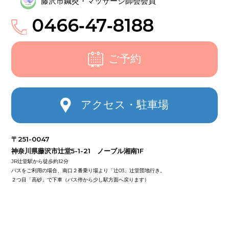
藤沢市鍼灸・マッサージ師会会員
0466‑47‑8188
ご予約
アクセス・駐車場
〒251-0047
神奈川県藤沢市辻堂5-1-21 ノーブル湘南1F
JR辻堂駅から徒歩約12分
バスをご利用の場合、南口２番乗り場より「辻03」辻堂団地行き。
２つ目「高砂」で下車（バス停から少し駅方面へ戻ります）