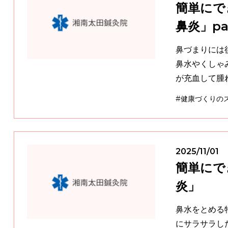
簡単にで
鼻炎」pa
鼻づまりには後ろ首の指圧が大
鼻水やくしゃ
#健康づくりの
2025/11/01
簡単にで
炎」
鼻水をとめる特効ツボは顔と
にサラサラし